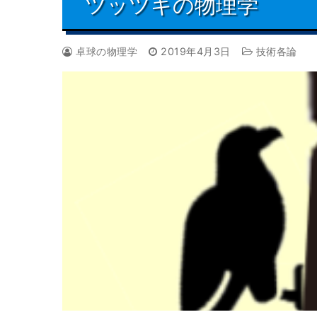
ツッツキの物理学
卓球の物理学
2019年4月3日
技術各論