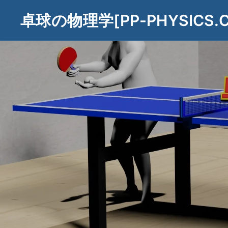
コ
卓球の物理学[PP-PHYSICS.
ン
テ
ン
ツ
へ
ス
キ
ッ
プ