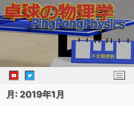
コ
ン
テ
ン
ツ
へ
ス
キ
ッ
プ
月:
2019年1月